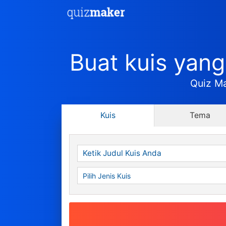
Buat kuis yan
Quiz Ma
Kuis
Tema
Tampilkan Skor
Tampilkan Skor & Nilai