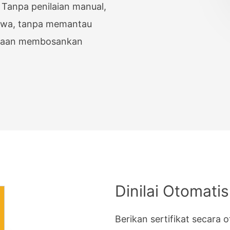
 Tanpa penilaian manual,
 Password
Complex Matrix
iswa, tanpa memantau
ry
erjaan membosankan
/ Resources
Break
lation
Dinilai Otomatis
Berikan sertifikat secara 