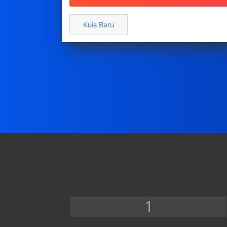
Tampilkan Hanya Nilai
Rekomendasikan Produk/Layanan
Kuis Baru
Polling / Suara
Tetapkan Tipe / Kepribadian
Tetapkan beberapa Tipe
Survei / Lainnya
Lihat
Salin Templat...