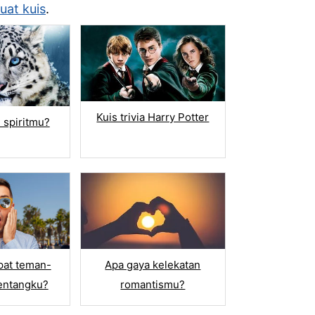
at kuis
.
Kuis trivia Harry Potter
 spiritmu?
Apa gaya kelekatan
pat teman-
romantismu?
entangku?