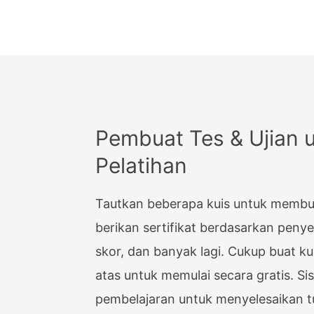
Emoji
OTHER
Take 
Tangg
Pembuat Tes & Ujian 
Date 
Pelatihan
Manda
Tautkan beberapa kuis untuk membuat
Optio
berikan sertifikat berdasarkan penye
Situs
skor, dan banyak lagi. Cukup buat kui
Alama
atas untuk memulai secara gratis. S
Kata 
pembelajaran untuk menyelesaikan 