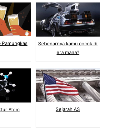
ub Pamungkas
Sebenarnya kamu cocok di
era mana?
Sejarah AS
ktur Atom