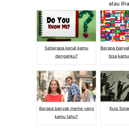
atau li
Seberapa kenal kamu
Berapa banya
denganku?
bisa kamu
SELECT ANS
Pilih
Kotak
Match
True /
Berapa banyak meme yang
Kuis Seja
kamu tahu?
Drop 