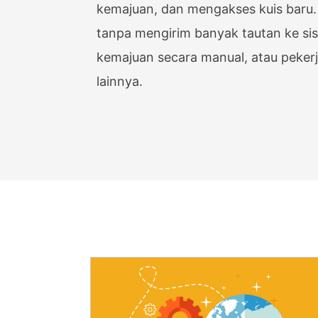
kemajuan, dan mengakses kuis baru.
Check
tanpa mengirim banyak tautan ke s
Count
kemajuan secara manual, atau pek
Files 
lainnya.
Page 
Calcu