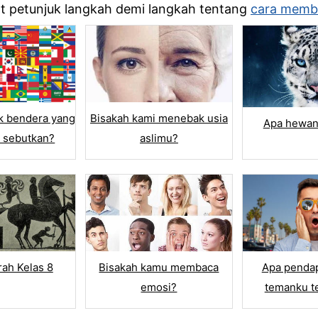
hat petunjuk langkah demi langkah tentang
cara membu
Bisakah kami menebak usia
k bendera yang
Apa hewan
aslimu?
 sebutkan?
WER
QUESTION LIBRARY
an Ganda
Import Questions
 Centang
Add from Library
 Answers
Question Bank
 False
rah Kelas 8
Bisakah kamu membaca
Apa penda
TEXT & NUMBER
emosi?
temanku t
List
Teks