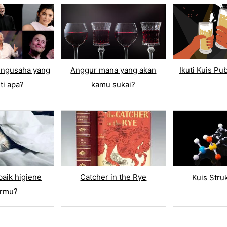
Angka
Number Range
iption
Multi Line Text
engusaha yang
Anggur mana yang akan
Ikuti Kuis P
Fill in the Blank
ti apa?
kamu sukai?
CONTACT INFO
n
Nama
Tanggal Lahir
TE
Alamat Email
aik higiene
Catcher in the Rye
Kuis Stru
urmu?
ating
Telepon
romoter Score
UPLOAD FILES