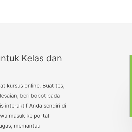
 Rating
Upload a Photo
Upload Documents
Payment
Upload Files
al
MATRIX
untuk Kelas dan
/ Time
Matrix: Multiple Choic
tory Tickbox
Matrix: Checkboxes
 kursus online. Buat tes,
nal Tickbox
Matrix: Text
lesaian, beri bobot pada
 Web
Matrix: Drop List
s interaktif Anda sendiri di
t
Matrix: Star Rating
iswa masuk ke portal
Sandi
tugas, memantau
Matrix: Number Range