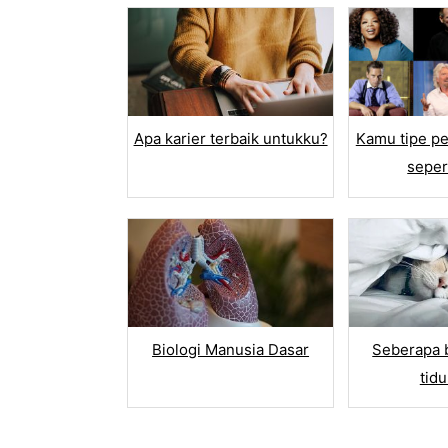
MULTIMEDIA
Image
Descr
Apa karier terbaik untukku?
Kamu tipe p
Video
seper
Title
Butto
RANK OR RA
Rank
Biologi Manusia Dasar
Seberapa b
tid
Star R
Net P